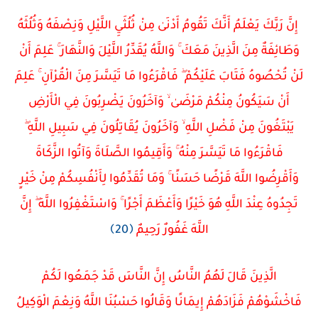
إِنَّ رَبَّكَ يَعْلَمُ أَنَّكَ تَقُومُ أَدْنَىٰ مِنْ ثُلُثَيِ اللَّيْلِ وَنِصْفَهُ وَثُلُثَهُ
وَطَائِفَةٌ مِنَ الَّذِينَ مَعَكَ ۚ وَاللَّهُ يُقَدِّرُ اللَّيْلَ وَالنَّهَارَ ۚ عَلِمَ أَنْ
لَنْ تُحْصُوهُ فَتَابَ عَلَيْكُمْ ۖ فَاقْرَءُوا مَا تَيَسَّرَ مِنَ الْقُرْآنِ ۚ عَلِمَ
أَنْ سَيَكُونُ مِنْكُمْ مَرْضَىٰ ۙ وَآخَرُونَ يَضْرِبُونَ فِي الْأَرْضِ
يَبْتَغُونَ مِنْ فَضْلِ اللَّهِ ۙ وَآخَرُونَ يُقَاتِلُونَ فِي سَبِيلِ اللَّهِ ۖ
فَاقْرَءُوا مَا تَيَسَّرَ مِنْهُ ۚ وَأَقِيمُوا الصَّلَاةَ وَآتُوا الزَّكَاةَ
وَأَقْرِضُوا اللَّهَ قَرْضًا حَسَنًا ۚ وَمَا تُقَدِّمُوا لِأَنْفُسِكُمْ مِنْ خَيْرٍ
تَجِدُوهُ عِنْدَ اللَّهِ هُوَ خَيْرًا وَأَعْظَمَ أَجْرًا ۚ وَاسْتَغْفِرُوا اللَّهَ ۖ إِنَّ
اللَّهَ غَفُورٌ رَحِيمٌ
﴿20﴾
الَّذِينَ قَالَ لَهُمُ النَّاسُ إِنَّ النَّاسَ قَدْ جَمَعُوا لَكُمْ
فَاخْشَوْهُمْ فَزَادَهُمْ إِيمَانًا وَقَالُوا حَسْبُنَا اللَّهُ وَنِعْمَ الْوَكِيلُ