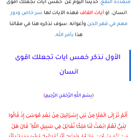
متعددة النفع
. حديثنا اليوم عن خمس ايات تجعلك اقوى
انسان. او
آيات القاف
فهذه الآيات لها
سر خاص ودور
مهم في قهر الجن
وأعوانه. سوف نذكره هنا في مقالنا
هذا
بأمر الله
.
الأول نذكر
خمس ايات تجعلك اقوى
انسان
(
بِسْمِ اللَّهِ الرَّحْمَنِ الرَّحِيمِ
)
أَلَمْ تَرَ إِلَى الْمَلَإِ مِنْ بَنِي إِسْرَائِيلَ مِنْ بَعْدِ مُوسَىٰ إِذْ قَالُوا
لِنَبِيٍّ لَهُمُ ابْعَثْ لَنَا مَلِكًا نُقَاتِلْ فِي سَبِيلِ اللَّهِ ۖ قَالَ هَلْ