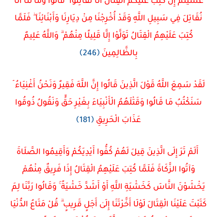
عَسَيْتُمْ إِنْ كُتِبَ عَلَيْكُمُ الْقِتَالُ أَلَّا تُقَاتِلُوا ۖ قَالُوا وَمَا لَنَا أَلَّا
نُقَاتِلَ فِي سَبِيلِ اللَّهِ وَقَدْ أُخْرِجْنَا مِنْ دِيَارِنَا وَأَبْنَائِنَا ۖ فَلَمَّا
كُتِبَ عَلَيْهِمُ الْقِتَالُ تَوَلَّوْا إِلَّا قَلِيلًا مِنْهُمْ ۗ وَاللَّهُ عَلِيمٌ
بِالظَّالِمِينَ
﴿246﴾
لَقَدْ سَمِعَ اللَّهُ قَوْلَ الَّذِينَ قَالُوا إِنَّ اللَّهَ فَقِيرٌ وَنَحْنُ أَغْنِيَاءُ ۘ
سَنَكْتُبُ مَا قَالُوا وَقَتْلَهُمُ الْأَنْبِيَاءَ بِغَيْرِ حَقٍّ وَنَقُولُ ذُوقُوا
عَذَابَ الْحَرِيقِ
﴿181﴾
أَلَمْ تَرَ إِلَى الَّذِينَ قِيلَ لَهُمْ كُفُّوا أَيْدِيَكُمْ وَأَقِيمُوا الصَّلَاةَ
وَآتُوا الزَّكَاةَ فَلَمَّا كُتِبَ عَلَيْهِمُ الْقِتَالُ إِذَا فَرِيقٌ مِنْهُمْ
يَخْشَوْنَ النَّاسَ كَخَشْيَةِ اللَّهِ أَوْ أَشَدَّ خَشْيَةً ۚ وَقَالُوا رَبَّنَا لِمَ
كَتَبْتَ عَلَيْنَا الْقِتَالَ لَوْلَا أَخَّرْتَنَا إِلَىٰ أَجَلٍ قَرِيبٍ ۗ قُلْ مَتَاعُ الدُّنْيَا