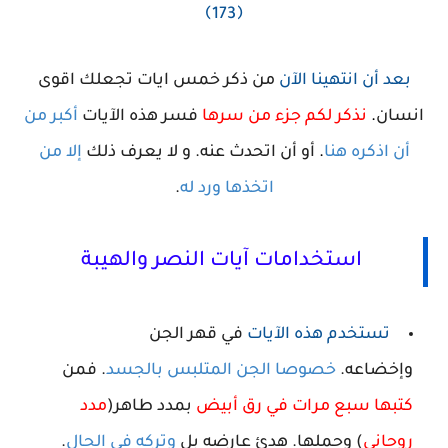
﴿173﴾
بعد أن انتهينا الآن
من ذكر خمس ايات تجعلك اقوى
انسان
.
نذكر لكم جزء من سرها
فسر هذه الآيات
أكبر من
أن اذكره هنا
.
أو أن اتحدث عنه. و لا يعرف ذلك
إلا من
اتخذها ورد له
.
استخدامات آيات النصر والهيبة
تستخدم هذه الآيات
في قهر الجن
وإخضاعه.
خصوصا الجن المتلبس بالجسد
.
فمن
كتبها سبع مرات في رق أبيض
بمدد طاهر(
مدد
روحاني
) وحملها. هدئ عارضه بل
وتركه في الحال
.