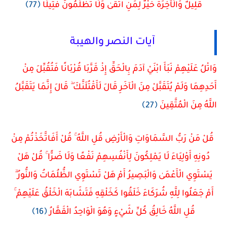
قَلِيلٌ وَالْآخِرَةُ خَيْرٌ لِمَنِ اتَّقَىٰ وَلَا تُظْلَمُونَ فَتِيلًا
﴿77﴾
آيات النصر والهيبة
وَاتْلُ عَلَيْهِمْ نَبَأَ ابْنَيْ آدَمَ بِالْحَقِّ إِذْ قَرَّبَا قُرْبَانًا فَتُقُبِّلَ مِنْ
أَحَدِهِمَا وَلَمْ يُتَقَبَّلْ مِنَ الْآخَرِ قَالَ لَأَقْتُلَنَّكَ ۖ قَالَ إِنَّمَا يَتَقَبَّلُ
اللَّهُ مِنَ الْمُتَّقِينَ
﴿27﴾
قُلْ مَنْ رَبُّ السَّمَاوَاتِ وَالْأَرْضِ قُلِ اللَّهُ ۚ قُلْ أَفَاتَّخَذْتُمْ مِنْ
دُونِهِ أَوْلِيَاءَ لَا يَمْلِكُونَ لِأَنْفُسِهِمْ نَفْعًا وَلَا ضَرًّا ۚ قُلْ هَلْ
يَسْتَوِي الْأَعْمَىٰ وَالْبَصِيرُ أَمْ هَلْ تَسْتَوِي الظُّلُمَاتُ وَالنُّورُ ۗ
أَمْ جَعَلُوا لِلَّهِ شُرَكَاءَ خَلَقُوا كَخَلْقِهِ فَتَشَابَهَ الْخَلْقُ عَلَيْهِمْ ۚ
قُلِ اللَّهُ خَالِقُ كُلِّ شَيْءٍ وَهُوَ الْوَاحِدُ الْقَهَّارُ
﴿16﴾