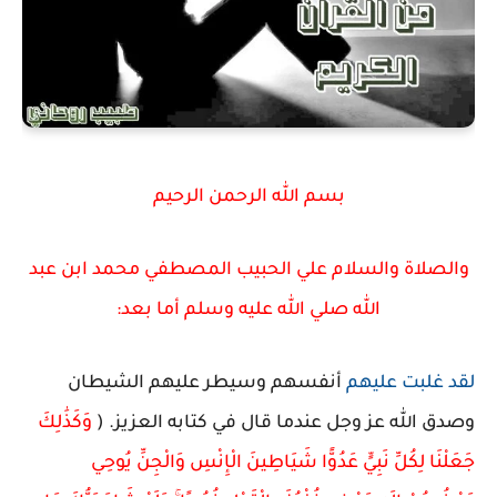
بسم الله الرحمن الرحيم
والصلاة والسلام علي الحبيب المصطفي محمد ابن عبد
الله صلي الله عليه وسلم أما بعد:
لقد غلبت عليهم
أنفسهم وسيطر عليهم الشيطان
وصدق الله عز وجل عندما قال في كتابه العزيز. (
وَكَذَٰلِكَ
جَعَلْنَا لِكُلِّ نَبِيٍّ عَدُوًّا شَيَاطِينَ الْإِنْسِ وَالْجِنِّ يُوحِي