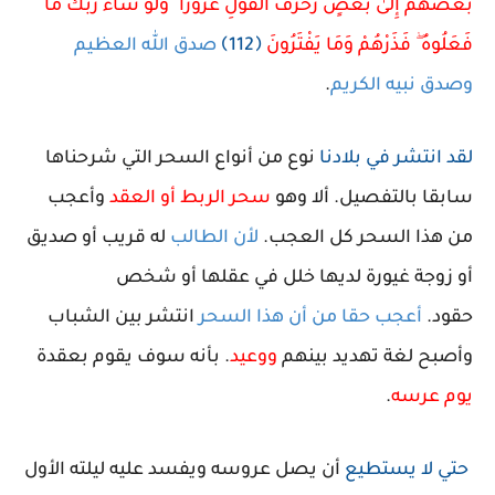
بَعْضُهُمْ إِلَىٰ بَعْضٍ زُخْرُفَ الْقَوْلِ غُرُورًا ۚ وَلَوْ شَاءَ رَبُّكَ مَا
فَعَلُوهُ ۖ فَذَرْهُمْ وَمَا يَفْتَرُونَ
﴿112﴾
صدق الله العظيم
وصدق نبيه الكريم
.
لقد انتشر في بلادنا
نوع من أنواع السحر التي شرحناها
سابقا بالتفصيل.
ألا وهو
سحر الربط أو العقد
وأعجب
من هذا السحر كل العجب.
لأن الطالب
له قريب أو صديق
أو زوجة غيورة لديها خلل في عقلها أو شخص
حقود.
أعجب حقا من أن هذا السحر
انتشر بين الشباب
وأصبح لغة تهديد بينهم
ووعيد
.
بأنه سوف يقوم بعقدة
يوم عرسه
.
حتي لا يستطيع
أن يصل عروسه ويفسد عليه ليلته الأول