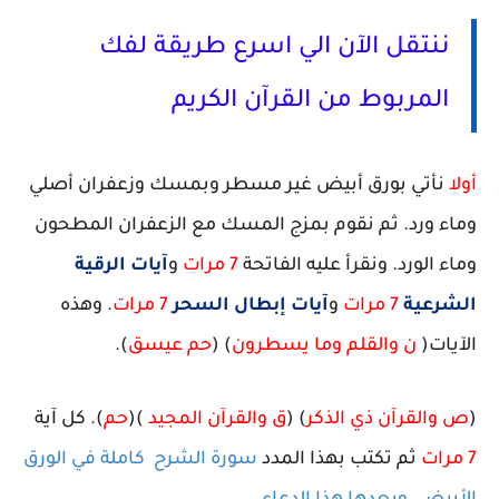
ننتقل الآن الي اسرع طريقة لفك
المربوط من القرآن الكريم
أولا
نأتي بورق أبيض غير مسطر وبمسك وزعفران أصلي
وماء ورد
. ثم نقوم بمزج المسك مع الزعفران المطحون
وماء الورد. ونقرأ عليه الفاتحة
7 مرات
و
آيات الرقية
الشرعية
7 مرات
و
آيات إبطال السحر
7 مرات
. وهذه
الآيات(
ن والقلم وما يسطرون
) (
حم عيسق
).
(
ص والقرآن ذي الذكر
) (
ق والقرآن المجيد
)(
حم
)
. كل آية
7 مرات
ثم تكتب بهذا المدد
سورة الشرح كاملة في الورق